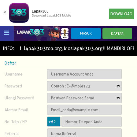
×
Lapak303
DOWNLOAD
Download Lapak303 Mobile
HOME
SMI KAMI l4p4k303top.org, kioslapak303.org!! MANDIRI OF
INFO:
Daftar
POKER
SLOT GAME
IDN E-LOTTERY
Username
NEW
NEW
Password
SPORTBOOK
LIVE CASINO
IDNLIVE
Ulangi Password
NEW
Alamat Email
TOGEL
ESPORTS
ARCADE
No. Telp / HP
NEW
NEW
NEW
Referral
TEMBAK IKAN
IDNRAFFLE
IDNTRADE