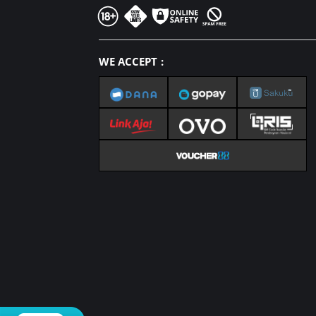
WE ACCEPT :