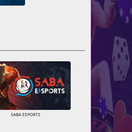
SABA ESPORTS