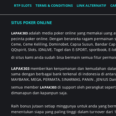
RTP SLOTS
TERMS & CONDITIONS
LINK ALTERNATIF
CA
SITUS POKER ONLINE
adalah media poker online yang memakai uang as
LAPAK303
pecinta poker online. Dengan beraneka ragam permainan s
Ceme, Ceme Keliling, Dominobet, Capsa Susun, Bandar Caps
QQspirit, Slots, IDNLIVE, Togel dan E-SPORT, sportbook, E
di situs kami anda sudah bisa bermain semua fitur perma
LAPAK303
memberikan kenyamanan dan kemudahan dalam s
sama dengan berbagai bank terkenal di indonesia di antar
MAYBANK, MEGA, PERMATA, SINARMAS, PANIN , JENIUS Dan
semua member
di support oleh perangkat seper
LAPAK303
dimanapun dan kapanpun saja.
Raih bonus jutaan setiap minggunya untuk anda yang be
menentukan siapa yang paling tinggi dalam turnover dari 1