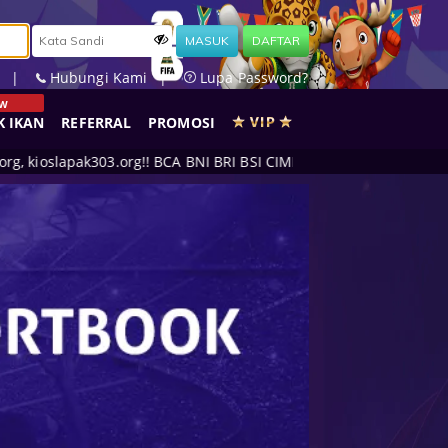
MASUK
at |
Hubungi Kami |
Lupa Password?
W
K IKAN
REFERRAL
PROMOSI
slapak303.org!! BCA BNI BRI BSI CIMB MANDIRI MAYBANK MEGA 