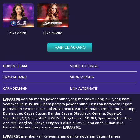
© Copyright 2026 warunglapak303.org - All right reserved | 18+
BG CASINO
LIVE MANIA
MAIN SEKARANG
HUBUNGI KAMI
VIDEO TUTORIAL
JADWAL BANK
SPONSORSHIP
CARA BERMAIN
LINK ALTERNATIF
adalah media poker online yang memakai uang asli yang kami
LAPAK303
sediakan khusus untuk para pecinta poker online. Dengan beraneka ragam
permainan seperti Texas Poker, Domino Dealer, Bandar Ceme, Ceme Keliling,
Dominobet, Capsa Susun, Bandar Capsa, Blackjack, Omaha, Super10,
Superbull, QQspirit, Slots, IDNLIVE, Togel dan E-SPORT, sportbook, E-lottery
dan MM Tangkas. Hanya dengan 1 akun di situs kami anda sudah bisa
bermain semua fitur permainan di
LAPAK303.
memberikan kenyamanan dan kemudahan dalam semua
LAPAK303