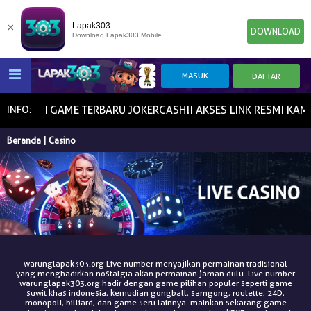
×
Lapak303
DOWNLOAD
Download Lapak303 Mobile
HOME
 KESERUAN GAME TERBARU JOKERCASH!! AKSES LINK RESMI KAMI
INFO:
Beranda | Casino
POKER
SLOT GAME
IDN E-LOTTERY
NEW
NEW
SPORTBOOK
LIVE CASINO
IDNLIVE
NEW
TOGEL
ESPORTS
ARCADE
warunglapak303.org Live number menyajikan permainan tradisional
yang menghadirkan nostalgia akan permainan jaman dulu. Live number
NEW
NEW
NEW
warunglapak303.org hadir dengan game pilihan populer seperti game
suwit khas indonesia, kemudian gongball, samgong, roulette, 24D,
monopoli, billiard, dan game seru lainnya. mainkan sekarang game
TEMBAK IKAN
IDNRAFFLE
IDNTRADE