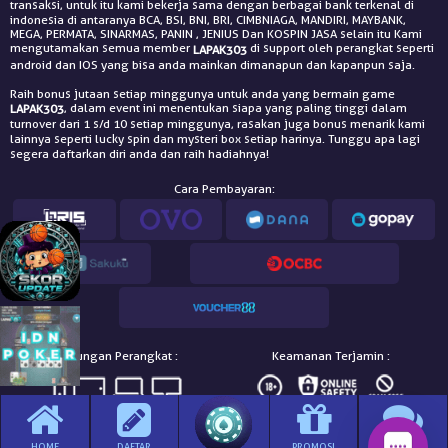
transaksi, untuk itu kami bekerja sama dengan berbagai bank terkenal di
indonesia di antaranya BCA, BSI, BNI, BRI, CIMBNIAGA, MANDIRI, MAYBANK,
MEGA, PERMATA, SINARMAS, PANIN , JENIUS Dan KOSPIN JASA selain itu Kami
mengutamakan semua member
di support oleh perangkat seperti
LAPAK303
android dan IOS yang bisa anda mainkan dimanapun dan kapanpun saja.
Raih bonus jutaan setiap minggunya untuk anda yang bermain game
, dalam event ini menentukan siapa yang paling tinggi dalam
LAPAK303
turnover dari 1 s/d 10 setiap minggunya, rasakan juga bonus menarik kami
lainnya seperti lucky spin dan mysteri box setiap harinya. Tunggu apa lagi
segera daftarkan diri anda dan raih hadiahnya!
Cara Pembayaran:
Dukungan Perangkat :
Keamanan Terjamin :
© Copyright 2026 warunglapak303.org - All right reserved | 18+
HOME
DAFTAR
PROMOSI
LIVE CHAT